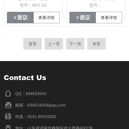
型号：WST-02
型号：
面议
面议
￥
查看详情
￥
查看详情
首页
上一页
下一页
末页
Contact Us
QQ：694624543
邮箱：694624543@qq.com
传真：0531-85910832
地址：山东省济南市槐荫区经十西路6007号