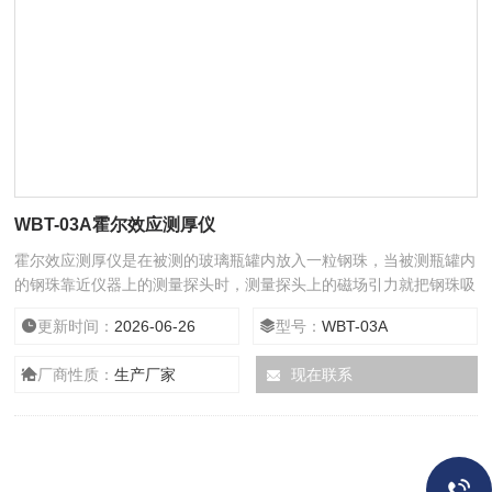
WBT-03A霍尔效应测厚仪
霍尔效应测厚仪是在被测的玻璃瓶罐内放入一粒钢珠，当被测瓶罐内
的钢珠靠近仪器上的测量探头时，测量探头上的磁场引力就把钢珠吸
在瓶罐的内壁上，这时钢珠与测量头之间的距离就是被测瓶罐的厚
更新时间：
2026-06-26
型号：
WBT-03A
度。该厚度与磁场的作用强度成反比关系，通过内部单片机系统测量
该磁场强度并矫正线性、补偿温度系数就测出了相关厚度。
厂商性质：
生产厂家
现在联系