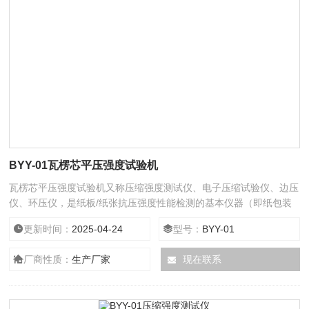
BYY-01瓦楞芯平压强度试验机
瓦楞芯平压强度试验机又称压缩强度测试仪、电子压缩试验仪、边压
仪、环压仪，是纸板/纸张抗压强度性能检测的基本仪器（即纸包装
检测仪器），配备各种夹具附件可测试原纸之环压强度、纸板之平压
更新时间：
2025-04-24
型号：
BYY-01
强度、边压强度、粘合强度等试验，以便纸品生产企业控制生产成本
和提高产品质量。其各项性能参数和技术指标符合相关国家标准规
厂商性质：
生产厂家
现在联系
定。