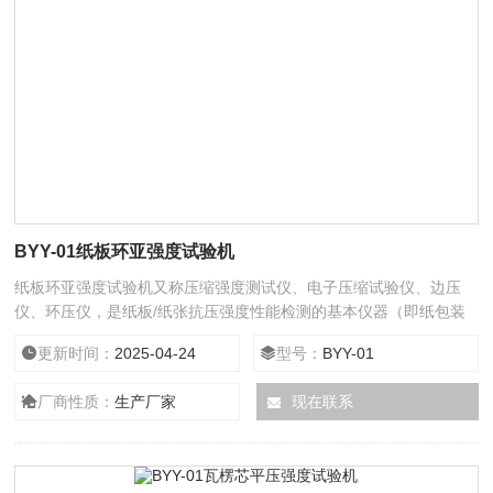
BYY-01纸板环亚强度试验机
纸板环亚强度试验机又称压缩强度测试仪、电子压缩试验仪、边压
仪、环压仪，是纸板/纸张抗压强度性能检测的基本仪器（即纸包装
检测仪器），配备各种夹具附件可测试原纸之环压强度、纸板之平压
更新时间：
2025-04-24
型号：
BYY-01
强度、边压强度、粘合强度等试验，以便纸品生产企业控制生产成本
和提高产品质量。其各项性能参数和技术指标符合相关国家标准规
厂商性质：
生产厂家
现在联系
定。