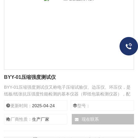
BYY-01压缩强度测试仪
BYY-01压缩强度测试仪又称电子压缩试验仪、边压仪、环压仪，是
纸板/纸张抗压强度性能检测的基本仪器（即纸包装检测仪器），配
备各种夹具附件可测试原纸之环压强度、纸板之平压强度、边压强
更新时间：
2025-04-24
型号：
度、粘合强度等试验，以便纸品生产企业控制生产成本和提高产品质
量。其各项性能参数和技术指标符合相关国家标准规定。
厂商性质：
生产厂家
现在联系