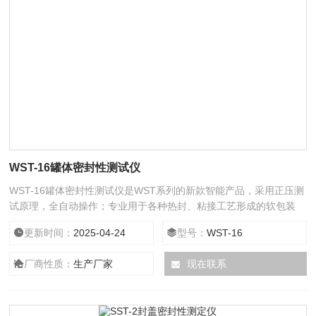
WST-16罐体密封性测试仪
WST-16罐体密封性测试仪是WST系列的新款智能产品，采用正压测
试原理，全自动操作；专业用于各种热封、粘接工艺形成的软包装
件、无菌包装件等各封边的封口强度、热封质量、以及整袋胀破压
更新时间：
2025-04-24
型号：
WST-16
力、密封泄漏性能的量化测定，各种塑料防盗瓶盖密封性能的量化测
定，各种软管整体密封性能、耐压强度、帽体连接强度、脱扣强度、
厂商性质：
生产厂家
现在联系
热封边封口强度、扎接强度等指标的量化测定。