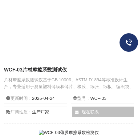
WCF-03片材摩擦系数测试仪
片材摩擦系数测试仪基于GB 10006、ASTM D1894等标准设计生
产，专业适用于测量塑料薄膜和薄片、橡胶、纸张、纸板、编织袋、
织物、金属材料复合带、输送带、木材、涂层等材料滑动时的静摩擦
更新时间：
2025-04-24
型号：
WCF-03
系数和动摩擦系数。通过测量材料的滑爽性，可以控制调节材料生产
质量工艺指标，满足产品使用要求。
厂商性质：
生产厂家
现在联系