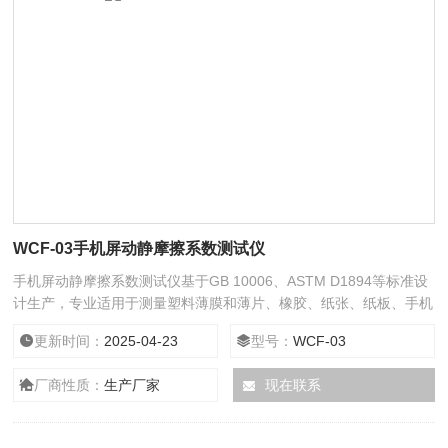
WCF-03手机屏动静摩擦系数测试仪
手机屏动静摩擦系数测试仪基于GB 10006、ASTM D1894等标准设
计生产，专业适用于测量塑料薄膜和薄片、橡胶、纸张、纸板、手机
屏、编织袋、织物、金属材料复合带、输送带、木材、涂层等材料滑
更新时间：
2025-04-23
型号：
WCF-03
动时的静摩擦系数和动摩擦系数。通过测量材料的滑爽性，可以控制
调节材料生产质量工艺指标，满足产品使用要求。
厂商性质：
生产厂家
现在联系