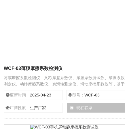
WCF-03薄膜摩擦系数检测仪
薄膜摩擦系数检测仪，又称摩擦系数仪、摩擦系数测试仪、摩擦系数
测定仪、动静摩擦系数仪、爽滑性测定仪、滑动摩擦系数仪等，基于
GB 10006、ASTM D1894等标准设计生产，专业适用于测量塑料薄
更新时间：
2025-04-23
型号：
WCF-03
膜和薄片、橡胶、纸张、纸板、编织袋、织物、金属材料复合带、输
送带、木材、涂层等材料滑动时的静摩擦系数和动摩擦系数。通过测
厂商性质：
生产厂家
现在联系
量材料的滑爽性，可以控制调节材料生产质量工艺指标，满足产品使
用要求。