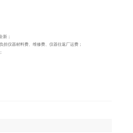
全新；
方负担仪器材料费、维修费、仪器往返厂运费；
；