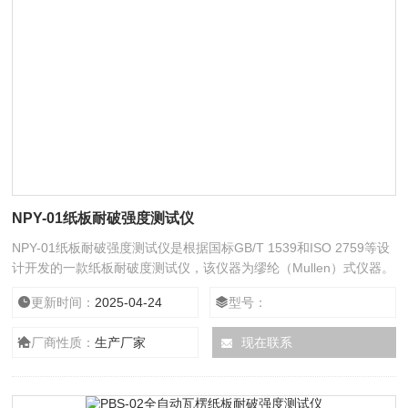
NPY-01纸板耐破强度测试仪
NPY-01纸板耐破强度测试仪是根据国标GB/T 1539和ISO 2759等设
计开发的一款纸板耐破度测试仪，该仪器为缪纶（Mullen）式仪器。
耐破强度指在实验条件下，纸板在单位面积上所能承受的垂直于试样
更新时间：
2025-04-24
型号：
表面的均匀增加的压力。
厂商性质：
生产厂家
现在联系