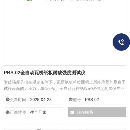
PBS-02全自动瓦楞纸板耐破强度测试仪
耐破强度是指在规定条件下，瓦楞纸板单位面积上所能承受的垂直于
试样表面的大压力，单位kPa。全自动瓦楞纸板耐破强度测试仪专业
用于瓦楞纸板的耐破强度测试，通过测试可有效监测纸板的耐破强
更新时间：
2025-04-23
型号：
PBS-02
度，为生产、包装提供有效的技术参数依据。
厂商性质：
生产厂家
现在联系