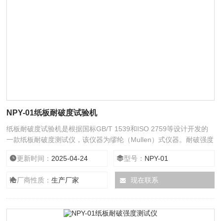
NPY-01纸板耐破度试验机
纸板耐破度试验机是根据国标GB/T 1539和ISO 2759等设计开发的
一款纸板耐破度测试仪，该仪器为缪纶（Mullen）式仪器。耐破强度
指在实验条件下，纸板在单位面积上所能承受的垂直于试样表面的均
更新时间：
2025-04-24
型号：
NPY-01
匀增加的压力。耐破强度体现出纸箱对流通过程中搬运、装卸、撞
击、撕扯力量的承受能力，是纸箱综合性能的评价方法之一。
厂商性质：
生产厂家
现在联系