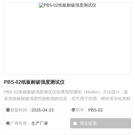
PBS-02纸板耐破强度测试仪
PBS-02纸板耐破强度测试仪按通用型缪纶（Mullen）方法设计，是
各类纸板耐破强度性能检测的仪器，也可用于丝绸、棉布等非纸质材
料。具有标准中包含的各项参数测试、转换、调节、显示、记忆、打
更新时间：
2025-04-23
型号：
PBS-02
印等功能，同时配置数据处理功能，可直接得出各项数据的统计结
果，并能自动复位，操作方便，容易调节，性能稳定。
厂商性质：
生产厂家
现在联系