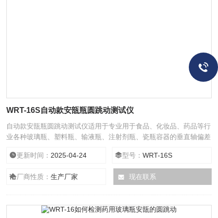
WRT-16S自动款安瓿瓶圆跳动测试仪
自动款安瓿瓶圆跳动测试仪适用于专业用于食品、化妆品、药品等行
业各种玻璃瓶、塑料瓶、输液瓶、注射剂瓶、瓷瓶容器的垂直轴偏差
的测定。全自动电脑程式测试模式。电子轴偏差测量仪将自动旋转读
更新时间：
2025-04-24
型号：
WRT-16S
取*大值*小值及偏差值，并描绘圆度曲线，帮助客户分析试样质量，
是同类产品中测试自动化及精度高的一款产品。
厂商性质：
生产厂家
现在联系