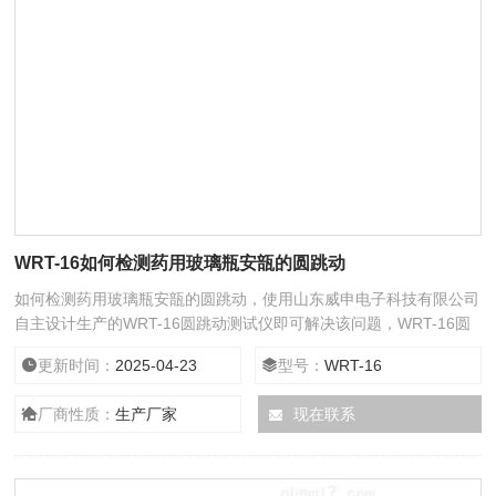
WRT-16如何检测药用玻璃瓶安瓿的圆跳动
如何检测药用玻璃瓶安瓿的圆跳动，使用山东威申电子科技有限公司
自主设计生产的WRT-16圆跳动测试仪即可解决该问题，WRT-16圆
跳动测试仪，又称圆跳动仪、垂直轴偏差测试仪、垂直度偏差测量仪
更新时间：
2025-04-23
型号：
WRT-16
等，专业用于检测安瓿瓶、西林瓶、口服液瓶、输液瓶、矿泉水瓶、
饮料瓶等玻璃瓶、PET瓶的圆跳动（垂直轴偏差）值，仪器操作简单
厂商性质：
生产厂家
现在联系
方便，易维护，是食品、制药、日化、包装、质检机构等常用仪器之
一。