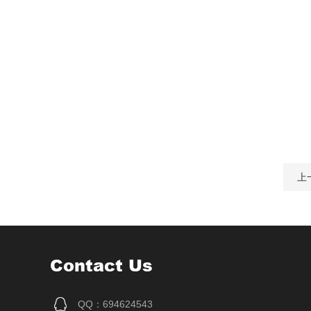
上
Contact Us
QQ：694624543