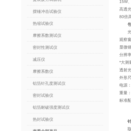
15W
高透
摆锤冲击试验仪
80倍
热缩试验仪
光
摩擦系数测试仪
观察窗
显微镜
密封性测试仪
分辨率
减压仪
*大测
透射光
摩擦系数仪
外形尺
铝箔针孔度测试仪
电源：2
重量：
密封试验仪
标准配
铝箔耐破强度测试仪
热封试验仪
取