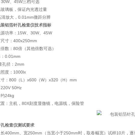
、30W、45W三档可选
光玻璃板，保证内光透过量
高清放大，0.01mm微距分辨
包装铝箔针孔检查仪技术指标
源功率：15W、30W、45W
尺寸：400x250mm
倍数：80倍（其他倍数可选）
：0.01mm
量孔径：2mm
照度：1000lx
寸：800（L）x600（W）x320（H）mm
20V 50Hz
约24kg
置：主机，80X刻度显微镜，电源线，保险管
针孔检查仪测试要求
长400mm、宽250mm（当宽小于250mm时，取卷幅宽）试样10片，逐张