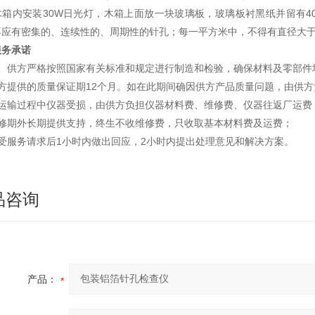
箱内安装30W日光灯，木箱上面放一块玻璃板，玻璃板衬黑纸并留有40
应有密集的、连续性的、周期性的针孔；每一平方米中，不得有直径大于0.3
服务承诺
1、供方严格按照国家有关标准和规定进行制造和检验，确保材料及零部件
供方提供的质量保证期12个月。如在此期间确因供方产品质量问题，由供
如运输过程中仪器受损，由供方负担仪器材料费、维修费、仪器往返厂运费
保修期外长期提供支持，终生不收维修费，只收取基本材料费及运费；
接受服务请求后1小时内做出回应，2小时内提出处理意见和解决方案。
品咨询
产品：