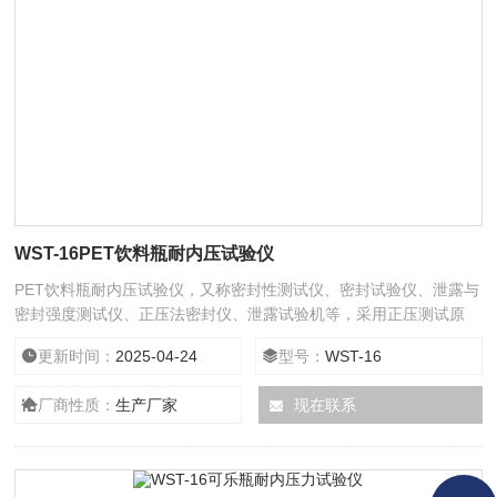
WST-16PET饮料瓶耐内压试验仪
PET饮料瓶耐内压试验仪，又称密封性测试仪、密封试验仪、泄露与
密封强度测试仪、正压法密封仪、泄露试验机等，采用正压测试原
理，全自动操作；专业用于各种热封、粘接工艺形成的软包装件、无
更新时间：
2025-04-24
型号：
WST-16
菌包装件等各封边的封口强度、热封质量、以及整袋胀破压力、密封
泄漏性能的量化测定，各种塑料防盗瓶盖密封性能的量化测定，各种
厂商性质：
生产厂家
现在联系
软管整体密封性能、耐压强度、帽体连接强度、脱扣强度、热封边封
口强度、扎接强度等指标的量化测定。