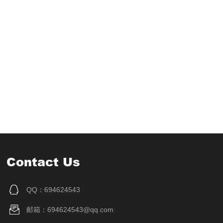
Contact Us
QQ：694624543
邮箱：694624543@qq.com