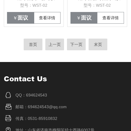
型号：WST-02
型号：WST-02
面议
面议
￥
查看详情
￥
查看详情
首页
上一页
下一页
末页
Contact Us
QQ：694624543
邮箱：694624543@qq.com
传真：0531-85910832
地址：山东省济南市槐荫区经十西路6007号