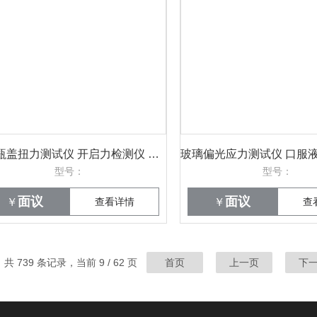
PET瓶盖扭力测试仪 开启力检测仪 威申科技WTT-05
型号：
型号：
面议
面议
￥
查看详情
￥
查
共 739 条记录，当前 9 / 62 页
首页
上一页
下