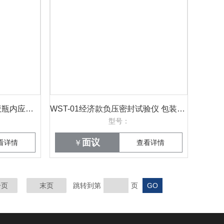
玻璃偏光应力测试仪 口服液瓶内应力检测仪 WPG-150威申科技
WST-01经济款负压密封试验仪 包装气密性检测仪 威申科技
型号：
面议
看详情
￥
查看详情
一页
末页
跳转到第
页