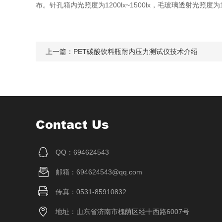
布。针孔箱内光照度为1200lx~1500lx，毛玻璃透射光照度为
上一篇：
PET碳酸饮料瓶耐内压力测试仪技术介绍
Contact Us
QQ：694624543
邮箱：694624543@qq.com
传真：0531-85910832
地址：山东省济南市槐荫区经十西路6007号