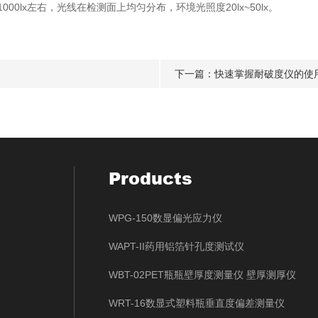
1000lx左右，光线在检测面上均匀分布，环境光照度20lx~50lx。
下一篇：
快速掌握耐破度仪的使
Products
WPG-150数显偏光应力仪
WAPT-II药用铝箔针孔度测试仪
WBT-02PET瓶瓶壁厚度测量仪 壁厚测厚仪
WRT-16数显式塑料瓶垂直度偏差测量仪