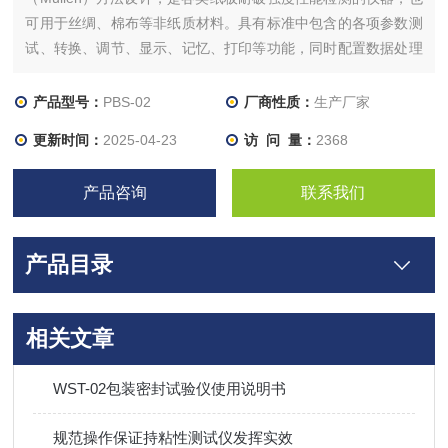
可用于丝绸、棉布等非纸质材料。具有标准中包含的各项参数测
试、转换、调节、显示、记忆、打印等功能，同时配置数据处理
功能，可直接得出各项数据的统计结果，并能自动复位，操作方
便，容易调节，性能稳定。
产品型号：
PBS-02
厂商性质：
生产厂家
更新时间：
2025-04-23
访 问 量：
2368
产品咨询
联系我们
产品目录
相关文章
WST-02包装密封试验仪使用说明书
规范操作保证持粘性测试仪发挥实效