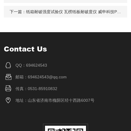
下一篇：
纸箱耐破强度试验仪 瓦楞纸板耐破度仪 威申科技PBS-01
Contact Us
QQ：694624543
邮箱：694624543@qq.com
传真：0531-85910832
地址：山东省济南市槐荫区经十西路6007号