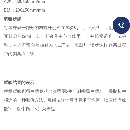
A法：300±50mm/min
B法：200±50mm/min
试验步骤
将试样剥开部分的两端分别夹在
试验机
上、下夹具上，使试样剥
开部分的纵轴与上、下夹具中心连线重合，并松紧适宜。试验
时，未剥开部分与拉伸方向呈T型，见图1。记录试样剥离过程
中的剥离力曲线。
试验结果的表示
根据试验所得曲线形状（参照图2中三种典型曲线），采取其中
相近的一种取值方法。每组试样计算其算术平均值，取两位有效
数字，以牛顿（N）为单位。