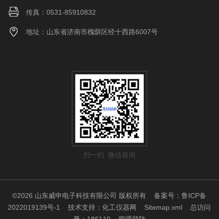
传真：0531-85910832
地址：山东省济南市槐荫区经十西路6007号
扫一扫 微信咨询
©2026 山东威申电子科技有限公司 版权所有
备案号：鲁ICP备
2022019139号-1
技术支持：
化工仪器网
Sitemap.xml
总访问