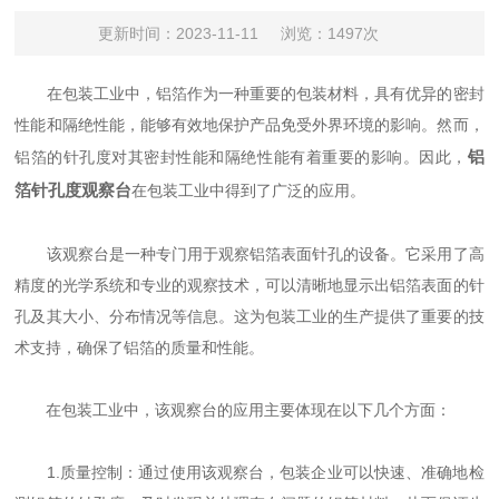
更新时间：2023-11-11
浏览：1497次
在包装工业中，铝箔作为一种重要的包装材料，具有优异的密封
性能和隔绝性能，能够有效地保护产品免受外界环境的影响。然而，
铝
铝箔的针孔度对其密封性能和隔绝性能有着重要的影响。因此，
箔针孔度观察台
在包装工业中得到了广泛的应用。
该观察台是一种专门用于观察铝箔表面针孔的设备。它采用了高
精度的光学系统和专业的观察技术，可以清晰地显示出铝箔表面的针
孔及其大小、分布情况等信息。这为包装工业的生产提供了重要的技
术支持，确保了铝箔的质量和性能。
在包装工业中，该观察台的应用主要体现在以下几个方面：
1.质量控制：通过使用该观察台，包装企业可以快速、准确地检