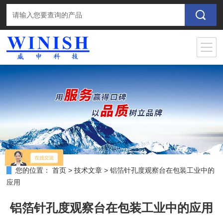
您的位置：
首页
>
技术文章
>
铝箔针孔度观察台在包装工业中的
应用
铝箔针孔度观察台在包装工业中的应用