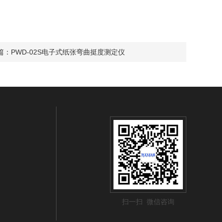
篇：
PWD-02S电子式纸张弯曲挺度测定仪
扫一扫 微信咨询