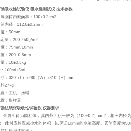
可勃吸收性试验仪 吸水性测试仪 技术参数
属圆筒内截面积：100±0.2cm2
筒内径：112.8±0.2mm
度：50mm
量：200-250g/m2
度：75mm/10min
度：200±0.5mm
：10±0.5kg
100ml±5ml
寸：320（L）x280（W）x310（H）mm
约27kg
配置：主机、压辊
配置：取样器
可勃法纸张吸收性试验仪
仪器要求
1、金属圆筒为圆柱体，其内截面积一般为（100±0.2）cm2，相应内径为
m2，此时应相应减少水的体积，以保证10mm的水液高度。圆筒高度为
圆筒边缘损坏试样；