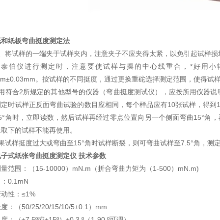
纸和纸板弯曲挺度测定法
1、将试样的一端夹于试样夹内，注意夹子不应夹得太紧，以免引起试样损
用泰伯仪进行测定时，注意要使试样与摆的中心线重合，*好用小
3mm±0.03mm。按试样的不同挺度，通过更换重砣选择测定范围，使得试
使用符合2所规定的其他型号的仪器（弯曲挺度测试仪），应按所用仪器说
测定时试样正反面弯曲试验的数目应相同，每个样品应有10张试样，得到
5°角时，立即读数，然后试样再经过零点位置向另一个侧面弯曲15°角
上取下的试样不能再使用。
果试样挺度过大或弯曲至15°角时试样断裂，则可弯曲试样至7.5°角，
电子式纸张弯曲挺度测定仪
技术参数
量范围：（15-10000）mN.m（折合弯曲力矩为（1-500）mN.m)
：0.1mN
动性：≤1%
：（50/25/20/15/10/5±0.1）mm
：（±7.5º或±15º）±0.3 º（1-90 º可调）