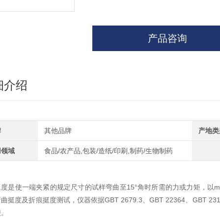
产品咨询
细介绍
牌
其他品牌
产地类
用领域
食品/农产品,包装/造纸/印刷,制药/生物制药
挺度是使一端夹紧的规定尺寸的试样弯曲至15°角时所需的力或力矩，以m
曲挺度及折痕挺度测试，仪器依据GBT 2679.3、GBT 22364、GBT 23
便。