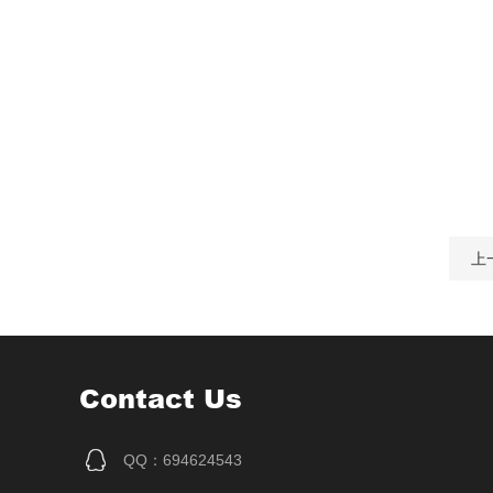
上
Contact Us
QQ：694624543