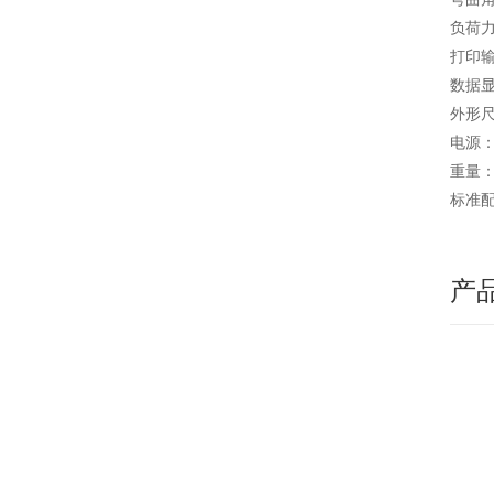
负荷力臂
打印
数据
外形尺
电源：2
重量：
标准
产