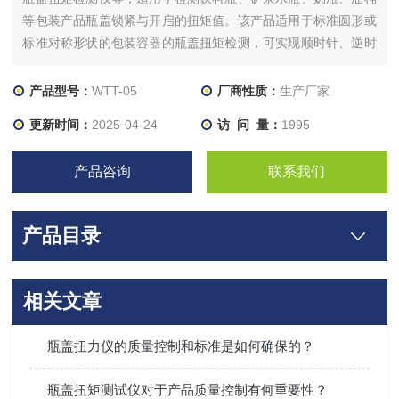
等包装产品瓶盖锁紧与开启的扭矩值。该产品适用于标准圆形或
标准对称形状的包装容器的瓶盖扭矩检测，可实现顺时针、逆时
针旋转双向测试扭矩力，自动记录*大扭矩力值。扭矩测试仪广泛
应用于质检机构、食品、药品、化妆品等行业。
产品型号：
WTT-05
厂商性质：
生产厂家
更新时间：
2025-04-24
访 问 量：
1995
产品咨询
联系我们
产品目录
相关文章
瓶盖扭力仪的质量控制和标准是如何确保的？
瓶盖扭矩测试仪对于产品质量控制有何重要性？