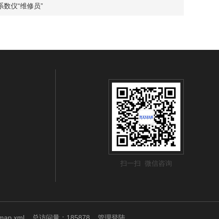
数仪“维修员”
扫一扫 微信咨询
emap.xml
总访问量：185878
管理登陆