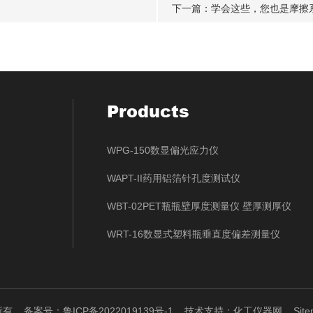
下一篇：
学会这些，您也是摩擦系
Products
WPG-150数显偏光应力仪
WAPT-II药用铝箔针孔度测试仪
WBT-02PET瓶瓶壁厚度测量仪 壁厚测厚仪
WRT-16数显式塑料瓶垂直度偏差测量仪
权所有
备案号：鲁ICP备2022019139号-1
技术支持：
化工仪器网
Sit