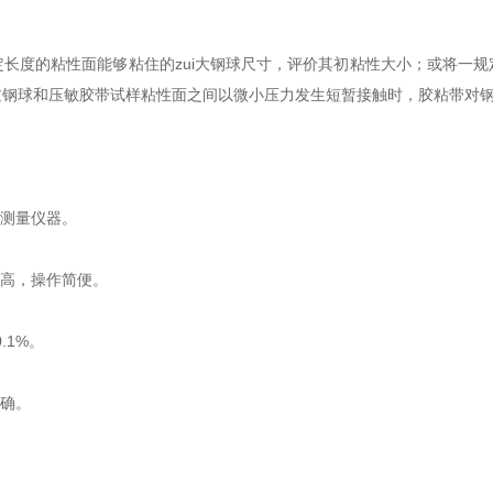
度的粘性面能够粘住的zui大钢球尺寸，评价其初粘性大小；或将一规
过钢球和压敏胶带试样粘性面之间以微小压力发生短暂接触时，胶粘带对
测量仪器。
高，操作简便。
1%。
确。