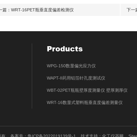
一篇：
WRT-16PET瓶垂直度偏差检测仪
下一
Products
WPG-150数显偏光应力仪
WAPT-II药用铝箔针孔度测试仪
WBT-02PET瓶瓶壁厚度测量仪 壁厚测厚仪
WRT-16数显式塑料瓶垂直度偏差测量仪
权所有
备案号：鲁ICP备2022019139号-1
技术支持：
化工仪器网
Sit