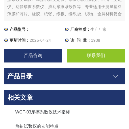
仪、动静摩擦系数仪、滑动摩擦系数仪等，专业适用于测量塑料
薄膜和薄片、橡胶、纸张、纸板、编织袋、织物、金属材料复合
带、输送带、木材、涂层等材料滑动时的静摩擦系数和动摩擦系
数。通过测量材料的滑爽性，可以控制调节材料生产质量工艺指
产品型号：
厂商性质：
生产厂家
标，满足产品使用要求。
更新时间：
2025-04-24
访 问 量：
1938
产品咨询
联系我们
产品目录
相关文章
WCF-03摩擦系数仪技术指标
热封试验仪的功能特点