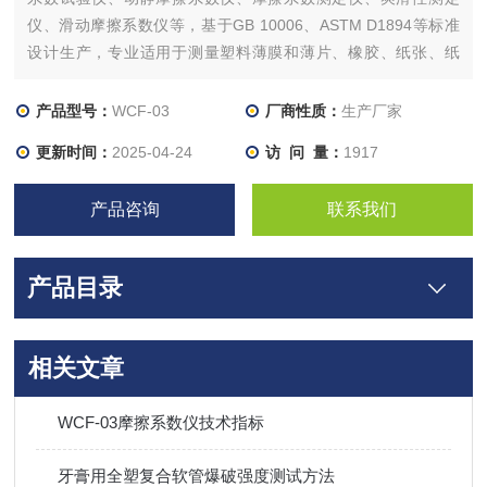
仪、滑动摩擦系数仪等，基于GB 10006、ASTM D1894等标准
设计生产，专业适用于测量塑料薄膜和薄片、橡胶、纸张、纸
板、编织袋、织物、金属材料复合带、输送带、木材、涂层等材
料滑动时的静摩擦系数和动摩擦系数。通过测量材料的滑爽性，
产品型号：
WCF-03
厂商性质：
生产厂家
可以控制调节材料生产质量工艺指标，满足产品使用要求。
更新时间：
2025-04-24
访 问 量：
1917
产品咨询
联系我们
产品目录
相关文章
WCF-03摩擦系数仪技术指标
牙膏用全塑复合软管爆破强度测试方法