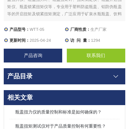
矩仪、瓶盖锁紧扭矩仪等，专业用于塑料防盗瓶盖、铝防伪瓶盖
等的开启扭矩及锁紧扭矩测定，广泛应用于矿泉水瓶瓶盖、饮料
瓶盖、调味品瓶盖、油桶盖、化妆品瓶盖、洗衣液瓶盖、软管瓶
盖等，应用广泛，操作简单方便。
产品型号：
WTT-05
厂商性质：
生产厂家
更新时间：
2025-04-24
访 问 量：
1294
产品咨询
联系我们
产品目录
相关文章
瓶盖扭力仪的质量控制和标准是如何确保的？
瓶盖扭矩测试仪对于产品质量控制有何重要性？