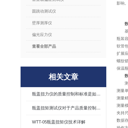
影响
圆跳动测试仪
壁厚测厚仪
偏光应力仪
瓶装
软管
查看全部产品
扩展
螺纹
保温
相关文章
测
测量单位
瓶盖扭力仪的质量控制和标准是如何确保的？
测量精度
测量
瓶盖扭矩测试仪对于产品质量控制有何重要性？
夹持尺
数据存
WTT-05瓶盖扭矩仪技术详解
操作