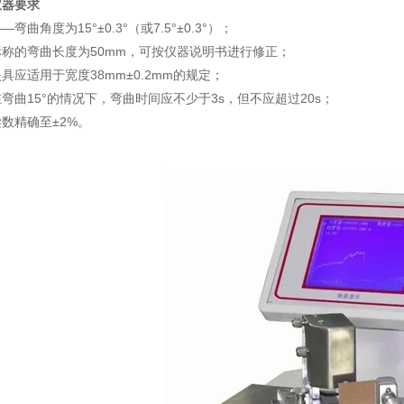
仪器要求
—弯曲角度为15°±0.3°（或7.5°±0.3°）；
标称的弯曲长度为50mm，可按仪器说明书进行修正；
具应适用于宽度38mm±0.2mm的规定；
弯曲15°的情况下，弯曲时间应不少于3s，但不应超过20s；
数精确至±2%。