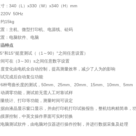
寸：340（L）x330（W）x340（H）mm
20V 50Hz
约15kg
配置：主机、微型打印机、电源线、砝码
配置：电脑软件、电脑
产品特点
.5°和15°挺度测试（（1～90）°之间任意设置）
间可在（3～30）s之间任意数字设置
角度变化由电机全自动控制，提高测量效率，减少了人为的影响
测试完成后自动复位功能
6种弯曲长度的测试，50mm、25mm、20mm、15mm、10mm、5mm
自动调零功能，测试前无需人工对靠试样
测量统计、打印等功能，测量时间可设定
数据由液晶显示窗口显示，并由打印机打印试验报告，整机结构精简单，
触摸屏控制，中英文操作界面可实时切换
配电脑测试软件，由电脑对仪器进行操作控制，并进行数据采集及处理