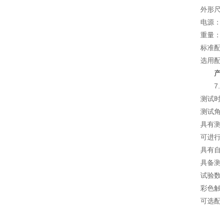
外形尺
电源：2
重量：
标准
选用
7
测试时
测试
具有
可进行
具有
具备
试验
彩色
可选