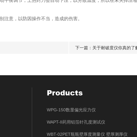
动平衡调节，上热封刀会自动下压，以分散温度，所以在未关掉压
别注意，以防因操作不当，造成的伤害。
下一篇：
关于耐破度仪你真的了
Products
WPG-150数显偏光应力仪
WAPT-II药用铝箔针孔度测试仪
WBT-02PET瓶瓶壁厚度测量仪 壁厚测厚仪