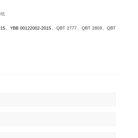
印纸
015
、
YBB 00122002-2015
、
QBT 2777
、
QBT 2859
、
QBT