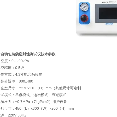
全自动包装袋密封性测试仪技术参数
真空度：
0
～
-90kPa
真空精度：
0.5
级
操作方式：
4.3
寸电容触摸屏
屏幕分辨率：
800x480
真空室尺寸：φ
270x210
（
H
）
mm
（其他尺寸可定制）
测试模式：单点模式、递增模式、衰减模式
气源压力：≤
0.7MPa
（
7kgf/cm2
）用户自备
外形尺寸：
450
（
L
）
x300
（
W
）
x200
（
H
）
mm
电源：
220V 50Hz