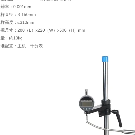
分辨率：
0.001mm
试样直径：
8-150mm
试样高度：≤
310mm
外观尺寸：
280
（
L
）
x220
（
W
）
x500
（
H
）
mm
重量：约
10kg
标准配置：主机，千分表