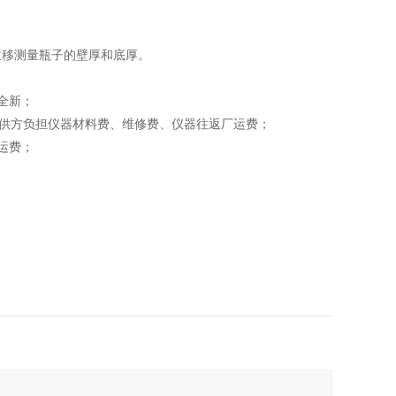
位移测量瓶子的壁厚和底厚。
全新；
由供方负担仪器材料费、维修费、仪器往返厂运费；
运费；