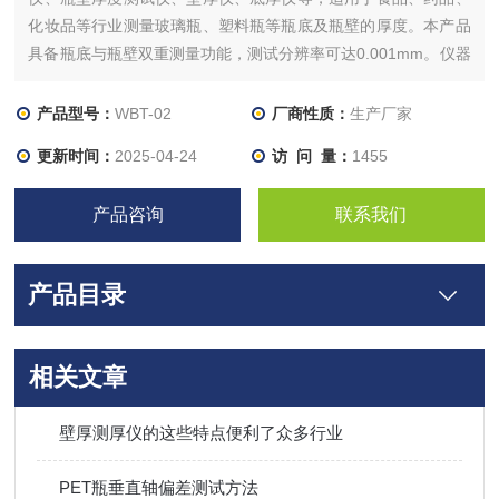
化妆品等行业测量玻璃瓶、塑料瓶等瓶底及瓶壁的厚度。本产品
具备瓶底与瓶壁双重测量功能，测试分辨率可达0.001mm。仪器
可通过调节满足各容量高度瓶子测试。WBT-02瓶壁厚度测试仪
是一款专业高精度瓶类厚度检测仪器，广泛应用于质检机构、药
产品型号：
WBT-02
厂商性质：
生产厂家
检机构、包材生产厂、制药企业、食品企业、化妆品企业等单
更新时间：
2025-04-24
访 问 量：
1455
位。
产品咨询
联系我们
产品目录
相关文章
壁厚测厚仪的这些特点便利了众多行业
PET瓶垂直轴偏差测试方法