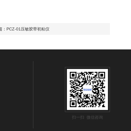
篇：
PCZ-01压敏胶带初粘仪
扫一扫 微信咨询