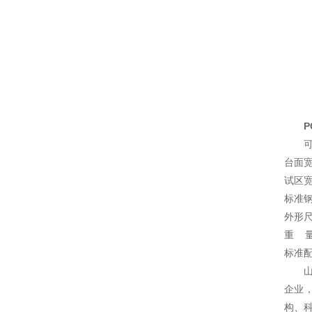
P
可
台面宽
试区宽
标准钢
外形尺寸
重 量
标准配
企业
构、