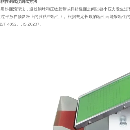
初粘性测试仪测试方法
采用斜面滚球法，通过钢球和压敏胶带试样粘性面之间以微小压力发生短
滚过平放在倾斜板上的胶粘带粘性面。根据规定长度的粘性面能够粘住
/T 4852、JIS Z0237。