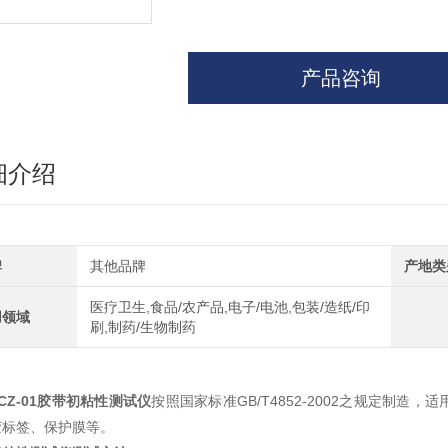
产品咨询
细介绍
牌
其他品牌
产地类
医疗卫生,食品/农产品,电子/电池,包装/造纸/印
用领域
刷,制药/生物制药
CZ-01胶带初粘性测试仪
按照国家标准GB/T4852-2002之规定制
胶标签、保护膜等。