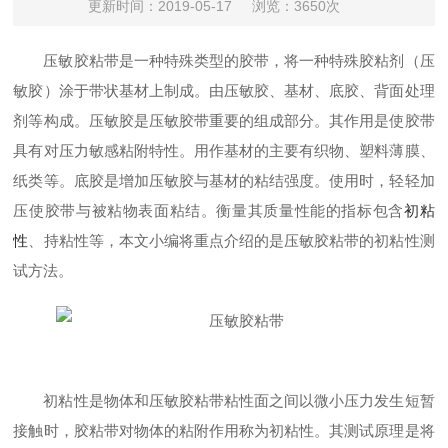
更新时间：2019-05-17
浏览：3650次
压敏胶粘带是一种特殊类型的胶带，将一种特殊胶粘剂（压
敏胶）涂于带状基材上制成。由压敏胶、基材、底胶、背面处理
剂等构成。压敏胶是压敏胶带重要的组成部分。其作用是使胶带
具有对压力敏感粘附特性。用作基材的主要有织物、塑料薄膜、
纸类等。底胶是增加压敏胶与基材的粘结强度。使用时，轻轻加
压使胶带与被粘物表面粘结。衡量其质量性能的指标包含
初粘
性
、持粘性等，本文小编将重点介绍的是压敏胶粘带的初粘性测
试方法。
初粘性是物体和压敏胶粘带粘性面之间以微小压力发生短暂
接触时，胶粘带对物体的粘附作用称为初粘性。其测试原理是将