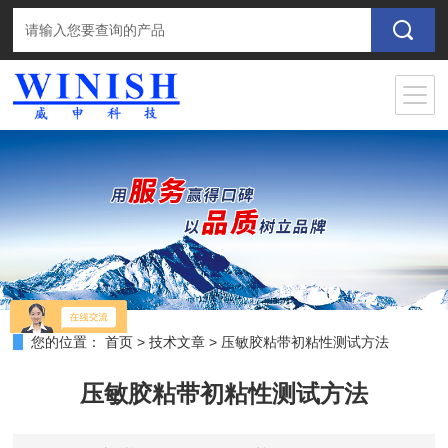
您的位置：
首页
>
技术文章
>
压敏胶粘带初粘性测试方法
压敏胶粘带初粘性测试方法