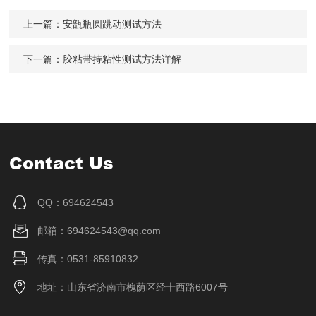
上一篇：
安瓿瓶圆跳动测试方法
下一篇：
胶粘带持粘性测试方法详解
Contact Us
QQ：694624543
邮箱：694624543@qq.com
传真：0531-85910832
地址：山东省济南市槐荫区经十西路6007号