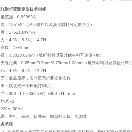
纸张耐折度测定仪
技术指标
量范围：0-99999次
度：135°±2°（玻纤材料以及其他材料可定做角度）
：175±10次/min
：4.9N、9.8N、14.7N
宽度：19±1mm
径：0.38±0.02mm（玻纤材料以及其他材料可定做R角）
夹缝距离：0.25mm/0.5mm/0.75mm/1.00mm（玻纤材料以及其他材
：4.9N、9.8N、14.7N
界面：液晶显示，实时显示折叠变化次数
输出：模块式一体热敏打印机
寸：350（L）x330（W）x450（H）mm
约35kg
20V 50Hz
配置：主机、砝码、折叠头、微型打印机、电源线
服务承诺
1、供方严格按照国家有关标准和规定进行制造和检验，确保材料及零部件