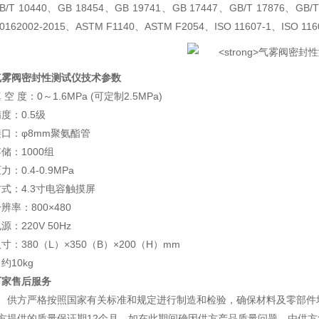
B/T 10440、GB 18454、GB 19741、GB 17447、GB/T 17876、GB/T
00162002-2015、ASTM F1140、ASTM F2054、ISO 11607-1、ISO 116
气雾阀密封性测试仪
技术参数
 空 度：0～1.6MPa (可定制2.5MPa)
度：0.5级
口：φ8mm聚氨酯管
储：1000组
：0.4-0.9MPa
方式：4.3寸电容触摸屏
辨率：800×480
：220V 50Hz
寸：380（L）×350（B）×200（H）mm
约10kg
厂家售后服务
1、供方严格按照国家有关标准和规定进行制造和检验，确保材料及零部件
供方提供的质量保证期12个月。如在此期间确因供方产品质量问题，由供