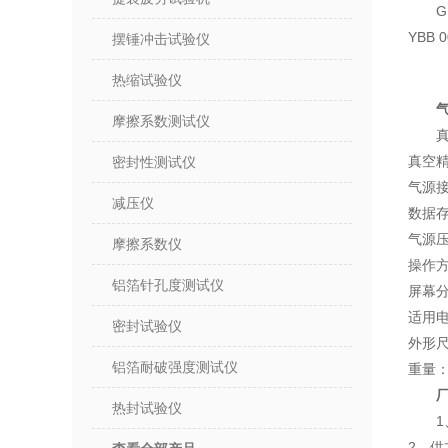
G
YBB 
摆锤冲击试验仪
热缩试验仪
摩擦系数测试仪
真
真空精
密封性测试仪
气源接
减压仪
数据存
气源压力
摩擦系数仪
操作
铝箔针孔度测试仪
屏幕分
适用电源
密封试验仪
外形尺
铝箔耐破强度测试仪
重量：
热封试验仪
2、