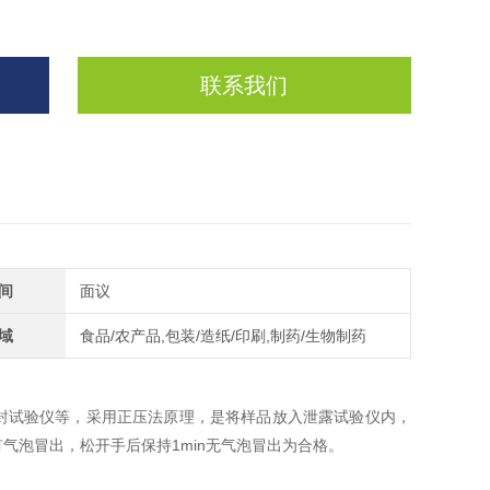
联系我们
间
面议
域
食品/农产品,包装/造纸/印刷,制药/生物制药
封试验仪等，采用正压法原理，是将样品放入泄露试验仪内，
有气泡冒出，松开手后保持1min无气泡冒出为合格。