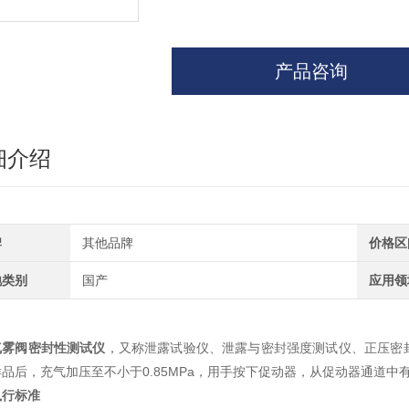
产品咨询
细介绍
牌
其他品牌
价格区
地类别
国产
应用领
气雾阀密封性测试仪
，又称泄露试验仪、泄露与密封强度测试仪、正压密
品后，充气加压至不小于0.85MPa，用手按下促动器，从促动器通道中
执行标准