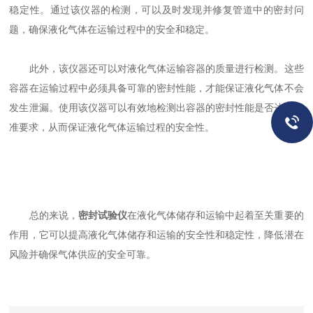
稳定性。通过该仪器的检测，可以及时发现并修复管道中的密封问
题，确保液化气体在运输过程中的安全和稳定。
此外，该仪器还可以对液化气体运输容器的质量进行检测。这些
容器在运输过程中必须具备可靠的密封性能，才能保证液化气体不会
发生泄漏。使用该仪器可以有效地检测出容器的密封性能是否达到标
准要求，从而保证液化气体运输过程的安全性。
总的来说，
密封试验仪
在液化气体储存和运输中起着至关重要的
作用，它可以提高液化气体储存和运输的安全性和稳定性，降低潜在
风险并确保气体供应的安全可靠。