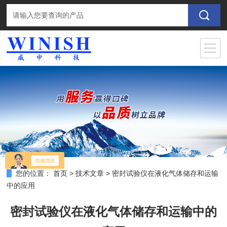
您的位置：
首页
>
技术文章
>
密封试验仪在液化气体储存和运输
中的应用
密封试验仪在液化气体储存和运输中的