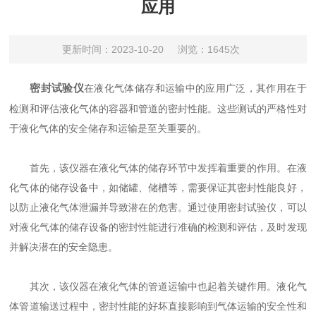
应用
更新时间：2023-10-20
浏览：1645次
密封试验仪
在液化气体储存和运输中的应用广泛，其作用在于
检测和评估液化气体的容器和管道的密封性能。这些测试的严格性对
于液化气体的安全储存和运输是至关重要的。
首先，该仪器在液化气体的储存环节中发挥着重要的作用。在液
化气体的储存设备中，如储罐、储槽等，需要保证其密封性能良好，
以防止液化气体泄漏并导致潜在的危害。通过使用密封试验仪，可以
对液化气体的储存设备的密封性能进行准确的检测和评估，及时发现
并解决潜在的安全隐患。
其次，该仪器在液化气体的管道运输中也起着关键作用。液化气
体管道输送过程中，密封性能的好坏直接影响到气体运输的安全性和