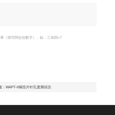
果（填写阿拉伯数字），如：三加四=7
篇：
WAPT-II铜箔片针孔度测试仪