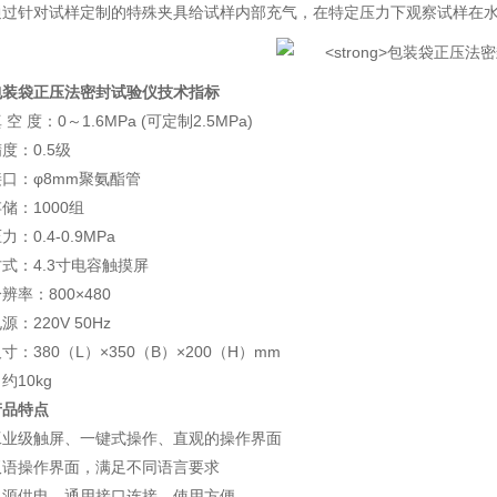
通过针对试样定制的特殊夹具给试样内部充气，在特定压力下观察试样在
包装袋正压法密封试验仪
技术指标
 空 度：0～1.6MPa (可定制2.5MPa)
度：0.5级
口：φ8mm聚氨酯管
储：1000组
：0.4-0.9MPa
方式：4.3寸电容触摸屏
辨率：800×480
：220V 50Hz
寸：380（L）×350（B）×200（H）mm
约10kg
产品特点
工业级触屏、一键式操作、直观的操作界面
双语操作界面，满足不同语言要求
电源供电，通用接口连接，使用方便