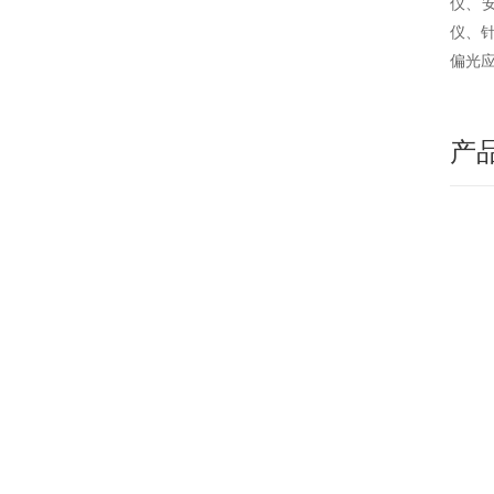
仪、
仪、
偏光
产