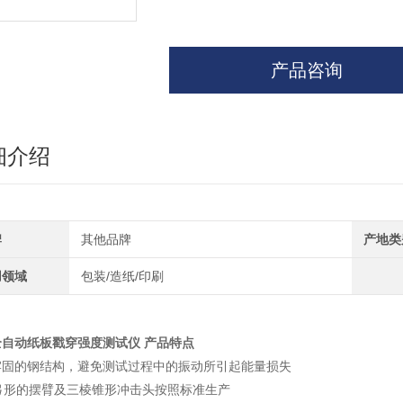
产品咨询
细介绍
牌
其他品牌
产地类
用领域
包装/造纸/印刷
全自动纸板戳穿强度测试仪
产品特点
牢固的钢结构，避免测试过程中的振动所引起能量损失
度弓形的摆臂及三棱锥形冲击头按照标准生产