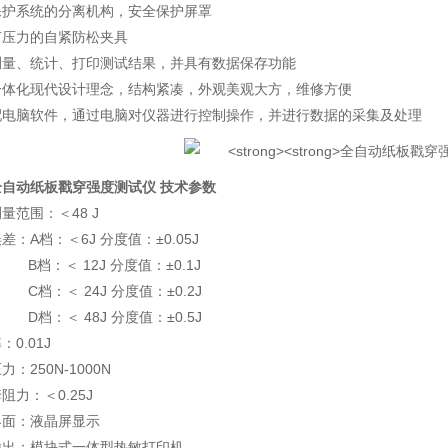
保护系统的分离机构，安全保护屏罩
节压力的自紧防松夹具
测量、统计、打印测试结果，并具有数据保存功能
一体化现代设计理念，结构紧凑，外观美观大方，维修方便
配电脑软件，通过电脑对仪器进行控制操作，并进行数据的采集及处理
全自动纸板戳穿强度测试仪
技术参数
量范围：＜48 J
差：A档：＜6J 分度值：±0.05J
：＜ 12J 分度值：±0.1J
：＜ 24J 分度值：±0.2J
：＜ 48J 分度值：±0.5J
：0.01J
力：250N-1000N
阻力：＜0.25J
界面：液晶屏显示
输出：模块式一体型热敏打印机