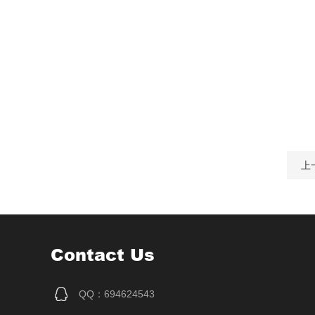
上
Contact Us
QQ：694624543