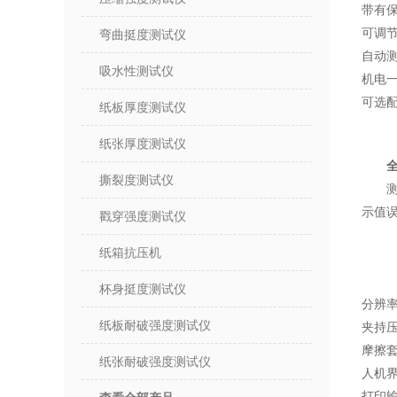
带有
可调
弯曲挺度测试仪
自动
吸水性测试仪
机电
可选
纸板厚度测试仪
纸张厚度测试仪
撕裂度测试仪
测
示值误
戳穿强度测试仪
B档
纸箱抗压机
C档
D档
杯身挺度测试仪
分辨率
纸板耐破强度测试仪
夹持压
摩擦套
纸张耐破强度测试仪
人机
打印