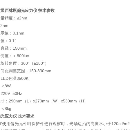
数显西林瓶偏光应力仪
技术参数
量精度：≤2nm
2nm
示值：0.1nm
值：0.1°
直径：150mm
亮度：＞800lux
旋转角度：360°（±180°）
间距调整范围：150-330mm
LED色温3500K
＜8W
20V 50Hz
寸：290mm（L）x270mm（W）x530mm（H）
＜8kg
偏光应力仪 技术要求
在使用偏光元件呵保护件进行观察时，光场边沿的亮度不小于120cd/