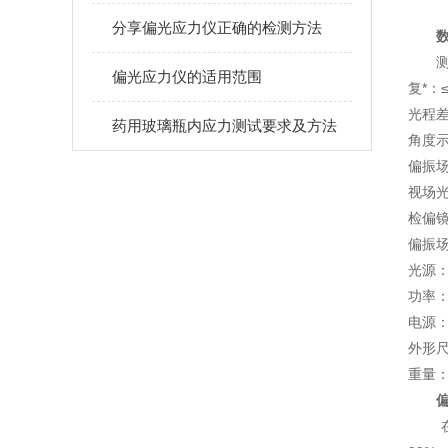
分享偏光应力仪正确的检测方法
测
偏光应力仪的适用范围
复*：≤
光程差
药用玻璃瓶内应力测试要求及方法
角度示
偏振场
视场光
检偏镜
偏振场
光源：
功率：
电源：2
外形尺
重量：