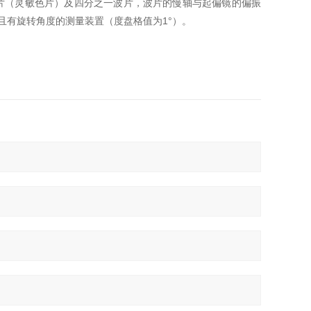
全波片（灵敏色片）及四分之一波片，波片的慢轴与起偏镜的偏振
且有旋转角度的测量装置（度盘格值为1°）。