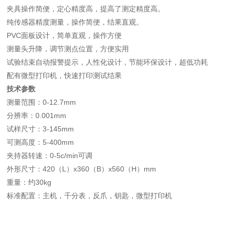
夹具操作简便，定心精度高，提高了测定精度高。
纯传感器精度测量，操作简便，结果直观。
PVC
面板设计，简单直观，操作方便
测量头升降，调节测点位置，方便实用
试验结束自动报警提示，人性化设计，节能环保设计，超低功耗
配有微型打印机，快速打印测试结果
技术参数
测量范围：
0-12.7mm
分辨率：
0.001mm
试样尺寸：
3-145mm
可测高度：
5-400mm
夹持器转速：
0-5c/min
可调
外形尺寸：
420
（
L
）
x360
（
B
）
x560
（
H
）
mm
重量：约
30kg
标准配置：主机，千分表，反爪，钥匙，微型打印机