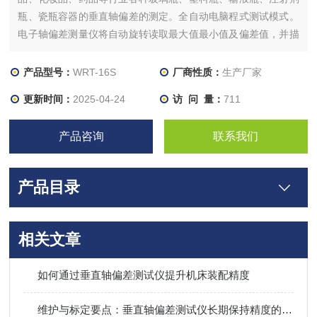
瓶、瓷瓶容器的垂直轴偏差的测定。全自动电脑程式测试模式。
电子轴偏差测量仪将自动旋转读取最大值最小值及偏差值，并描
绘圆度曲线，帮助客户分析试样质量，是同类产品中测试自动化
及精度高的一款产品。
产品型号：
WRT-16S
厂商性质：
生产厂家
更新时间：
2025-04-24
访 问 量：
711
产品咨询
联系我们
产品目录
相关文章
如何通过垂直轴偏差测试仪提升机床装配精度
维护与标定要点：垂直轴偏差测试仪长期保持精度的管理方法​