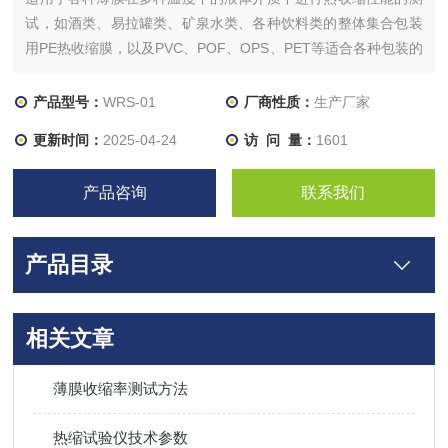
试，如酒类、易拉罐类、矿泉水类、各种饮料类的整体集合包装
用PE热收缩膜，以及PVC、POF、OPS、PET等适合各种包装的
收缩膜、软包装复合膜 、PVC聚氯乙烯硬片、太阳能电池背板及
其他具有受热收缩性能的材料。
产品型号：
WRS-01
厂商性质：
生产厂家
更新时间：
2025-04-24
访 问 量：
1601
产品咨询
联系我们
产品目录
相关文章
薄膜收缩率测试方法
热缩试验仪技术参数