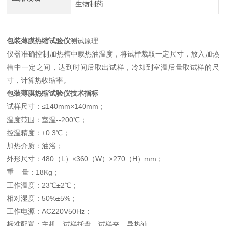
生物制药
包装薄膜热缩试验仪
测试原理
仪器准确控制加热槽中载热油温度，将试样裁取一定尺寸，放入加热
槽中一定之间，达到时间后取出试样，冷却到室温后量取试样的尺
寸，计算热收缩率。
包装薄膜热缩试验仪
技术指标
试样尺寸：≤140mm×140mm；
温度范围：室温--200℃；
控温精度：±0.3℃；
加热介质：油浴；
外形尺寸：480（L）×360（W）×270（H）mm；
重 量：18Kg；
工作温度：23℃±2℃；
相对湿度：50%±5%；
工作电源：AC220V50Hz；
标准配置：主机、试样托盘、试样夹、导热油