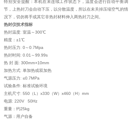
特别安全提醒：本机在未连续工作状态下，温度会进行自动平衡调
节，上热封刀会自动下压，以分散温度，所以在未关掉压缩空气的情
况下，切勿将手或其它非热封材料伸入两热封刀之间。
热封仪技术指标
热封温度: 室温～300℃
精度：±1℃
热封压力: 0～0.7Mpa
热封时间: 0.01～99.99s
热 封 面: 300mm×10mm
加热方式: 单加热或双加热
气源压力: ≤0.7MPa
试验条件: 标准试验环境
主机尺寸: 550（L）x330（W）x460（H）mm
电源: 220V 50Hz
重量：约25kg
气源：用户自备