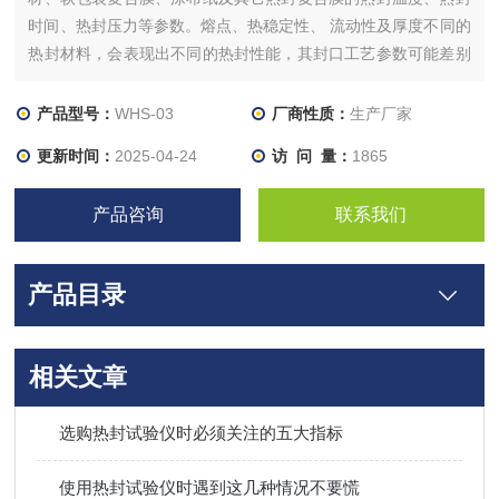
时间、热封压力等参数。熔点、热稳定性、 流动性及厚度不同的
热封材料，会表现出不同的热封性能，其封口工艺参数可能差别
很大。热封试验仪通过其标准化的设计、规范化的操作，可获得
准确的热封试验指标。
产品型号：
WHS-03
厂商性质：
生产厂家
更新时间：
2025-04-24
访 问 量：
1865
产品咨询
联系我们
产品目录
相关文章
选购热封试验仪时必须关注的五大指标
使用热封试验仪时遇到这几种情况不要慌