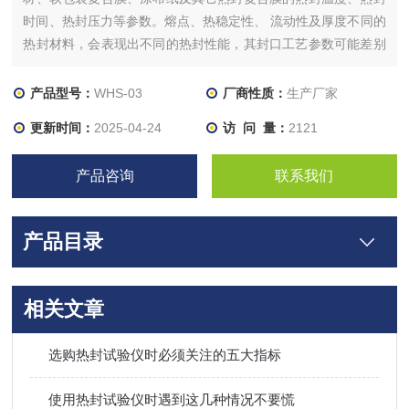
时间、热封压力等参数。熔点、热稳定性、 流动性及厚度不同的
热封材料，会表现出不同的热封性能，其封口工艺参数可能差别
很大。热封试验仪通过其标准化的设计、规范化的操作，可获得
准确的热封试验指标。
产品型号：
WHS-03
厂商性质：
生产厂家
更新时间：
2025-04-24
访 问 量：
2121
产品咨询
联系我们
产品目录
相关文章
选购热封试验仪时必须关注的五大指标
使用热封试验仪时遇到这几种情况不要慌