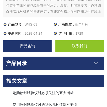
包装生产线的在包装环节中的压力、温度、时间三要素，通过该
仪器实现对材料的快速评定，在评定合格之后可以用到生产线上
使用，另一用途是对软包装材料在设定的温度、压力、时间下进
行热封试验，从而方便、快捷地找出材料的*佳热封工艺参数，以
产品型号：
WHS-03
厂商性质：
生产厂家
满足包装及包装材料生产企业对材料*佳热封参数的要求。
更新时间：
2025-04-24
访 问 量：
1729
产品咨询
联系我们
产品目录
相关文章
选购热封试验仪时必须关注的五大指标
使用热封试验仪时遇到这几种情况不要慌