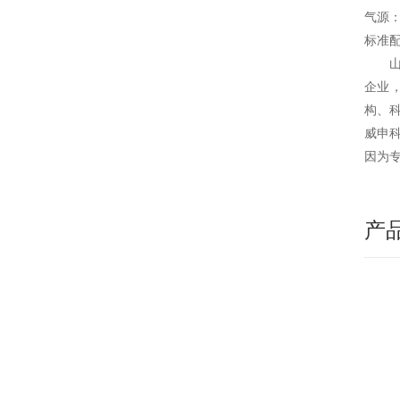
气源
标准
企业
构、
威申
因为
产