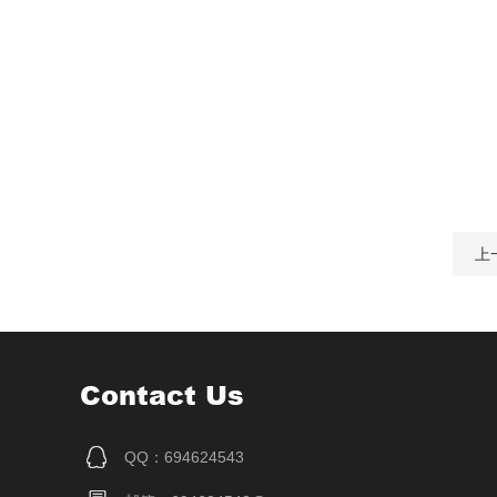
上
Contact Us
QQ：694624543