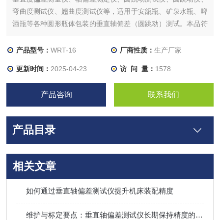
弯曲度测试仪、翘曲度测试仪等，适用于安瓿瓶、矿泉水瓶、啤
酒瓶等各种圆形瓶体包装的垂直轴偏差（圆跳动）测试。本品符
合国家标准，结构简单、适用范围广、方便耐用、精度高，是制
药、医药包装、食品、日化等企业和医药检验机构理想检测仪
产品型号：
WRT-16
厂商性质：
生产厂家
器。
更新时间：
2025-04-23
访 问 量：
1578
产品咨询
联系我们
产品目录
相关文章
如何通过垂直轴偏差测试仪提升机床装配精度
维护与标定要点：垂直轴偏差测试仪长期保持精度的管理方法​