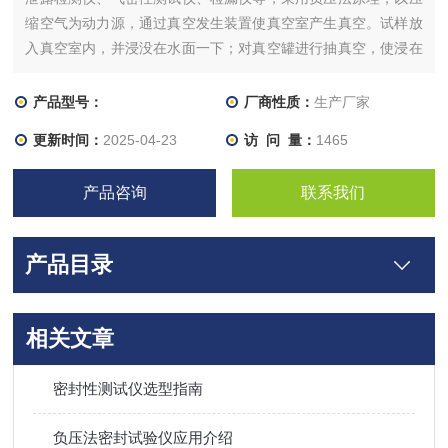
缩空气为动力源，通过真空发生装置使真空室产生真空。试样放
入真空室内，并浸没在水面一下；对真空罐进行抽真空，使浸在
水中的试样产生内外压差，通过观察试样膨胀或试样内气体外溢
（气泡）的情况，可以判断试样的密封性能。
产品型号：
厂商性质：
生产厂家
更新时间：
2025-04-23
访 问 量：
1465
产品咨询
联系我们
产品目录
相关文章
密封性测试仪选型指南
负压法密封试验仪应用介绍