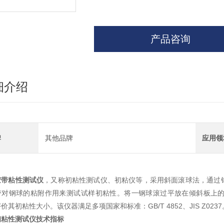
产品咨询
细介绍
牌
其他品牌
应用领
胶带粘性测试仪
，又称初粘性测试仪、初粘仪等，采用斜面滚球法，通过
带对钢球的粘附作用来测试试样初粘性。将一钢球滚过平放在倾斜板上
价其初粘性大小。该仪器满足多项国家和标准：GB/T 4852、JIS Z0237
初粘性测试仪技术指标