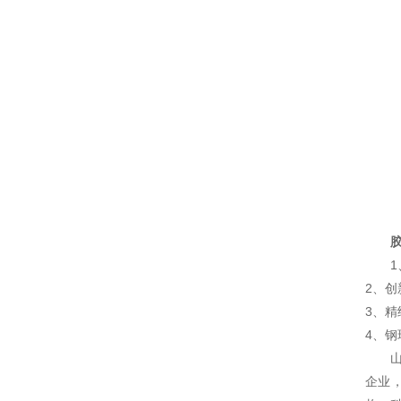
2、
3、
4、钢
企业