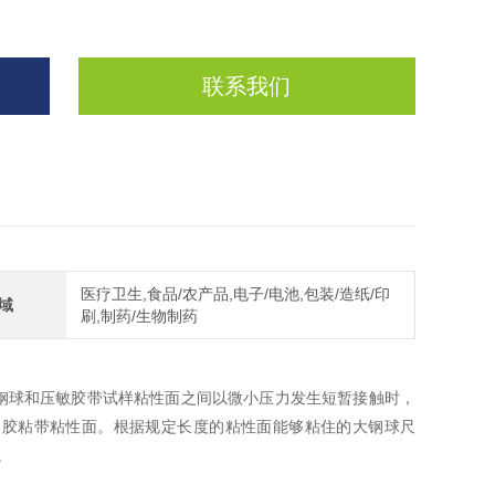
联系我们
医疗卫生,食品/农产品,电子/电池,包装/造纸/印
域
刷,制药/生物制药
钢球和压敏胶带试样粘性面之间以微小压力发生短暂接触时，
的胶粘带粘性面。根据规定长度的粘性面能够粘住的大钢球尺
。